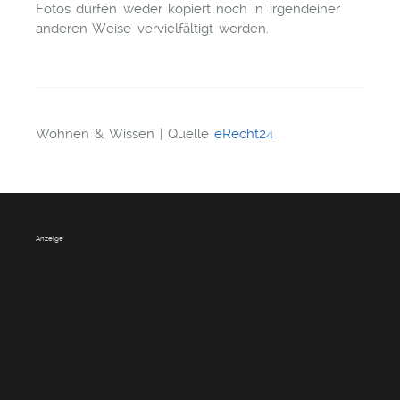
Fotos dürfen weder kopiert noch in irgendeiner
anderen Weise vervielfältigt werden.
Wohnen & Wissen
| Quelle
eRecht24
Anzeige